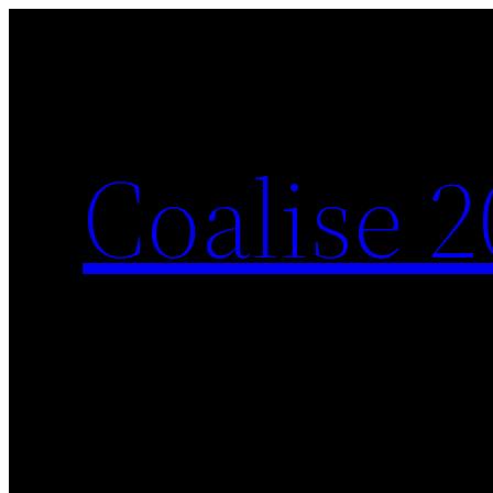
Saltar
al
contenido
Coalise 2